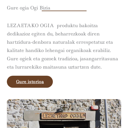
Gure ogia Ogi Bizia
LEZAETAKO OGIA produktu bakoitza
dedikazioz egiten du, beharrezkoak diren
hartzidura-denbora naturalak errespetatuz eta
kalitate handiko lehengai organikoak erabiliz.
Gure ogiek eta gozoek tradizioa, jasangarritasuna
eta lurrarekiko maitasuna uztartzen dute.
Gure istorioa